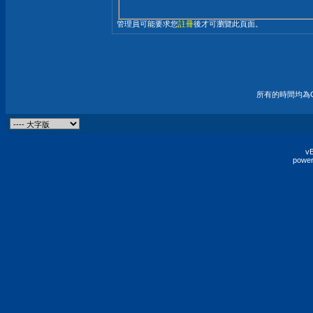
管理員可能要求您
註冊
後才可瀏覽此頁面。
所有的時間均為G
vB
power