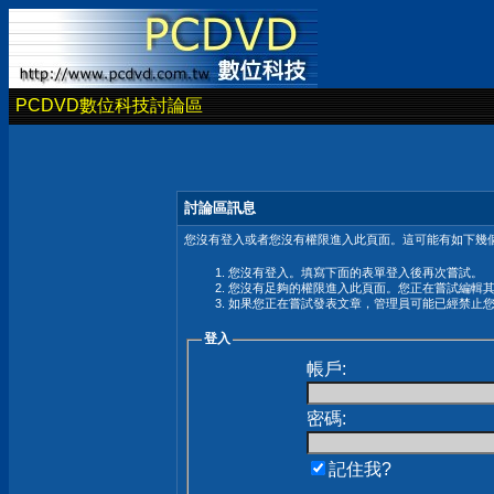
PCDVD數位科技討論區
討論區訊息
您沒有登入或者您沒有權限進入此頁面。這可能有如下幾個
您沒有登入。填寫下面的表單登入後再次嘗試。
您沒有足夠的權限進入此頁面。您正在嘗試編輯
如果您正在嘗試發表文章，管理員可能已經禁止
登入
帳戶:
密碼:
記住我?