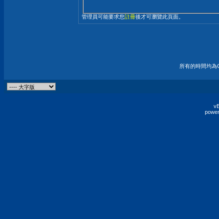
管理員可能要求您
註冊
後才可瀏覽此頁面。
所有的時間均為G
vB
power