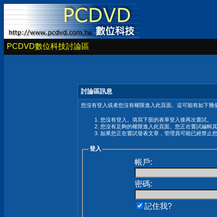
PCDVD數位科技討論區
討論區訊息
您沒有登入或者您沒有權限進入此頁面。這可能有如下幾個
您沒有登入。填寫下面的表單登入後再次嘗試。
您沒有足夠的權限進入此頁面。您正在嘗試編輯
如果您正在嘗試發表文章，管理員可能已經禁止
登入
帳戶:
密碼:
記住我?