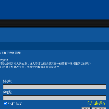
有如下幾個原因:
再次嘗試。
在嘗試編輯其他人的文章，進入管理功能或是其它一些需要特殊權限的功能嗎？
能已經禁止您發表文章，或是您的帳號正在等待啟用。
帳戶:
密碼:
忘記密碼？
記住我?