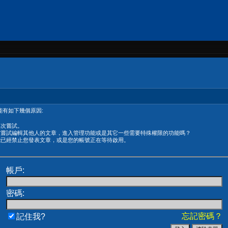
有如下幾個原因:
再次嘗試。
在嘗試編輯其他人的文章，進入管理功能或是其它一些需要特殊權限的功能嗎？
能已經禁止您發表文章，或是您的帳號正在等待啟用。
帳戶:
密碼:
忘記密碼？
記住我?