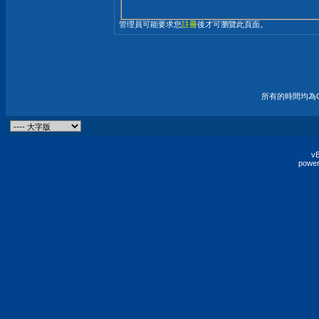
管理員可能要求您
註冊
後才可瀏覽此頁面。
所有的時間均為G
vB
power