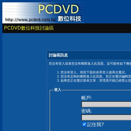
PCDVD數位科技討論區
討論區訊息
您沒有登入或者您沒有權限進入此頁面。這可能有如下幾個
您沒有登入。填寫下面的表單登入後再次嘗試。
您沒有足夠的權限進入此頁面。您正在嘗試編輯
如果您正在嘗試發表文章，管理員可能已經禁止
登入
帳戶:
密碼:
記住我?