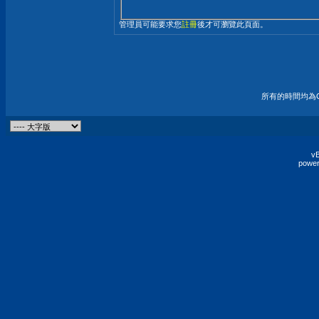
管理員可能要求您
註冊
後才可瀏覽此頁面。
所有的時間均為G
vB
power