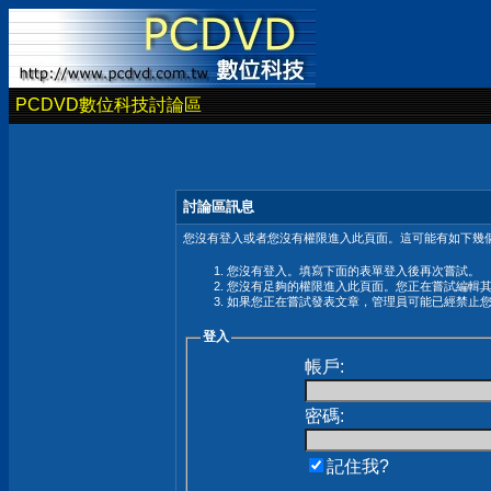
PCDVD數位科技討論區
討論區訊息
您沒有登入或者您沒有權限進入此頁面。這可能有如下幾個
您沒有登入。填寫下面的表單登入後再次嘗試。
您沒有足夠的權限進入此頁面。您正在嘗試編輯
如果您正在嘗試發表文章，管理員可能已經禁止
登入
帳戶:
密碼:
記住我?