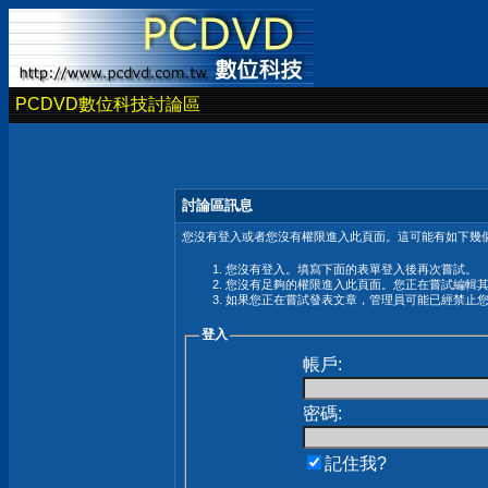
PCDVD數位科技討論區
討論區訊息
您沒有登入或者您沒有權限進入此頁面。這可能有如下幾個
您沒有登入。填寫下面的表單登入後再次嘗試。
您沒有足夠的權限進入此頁面。您正在嘗試編輯
如果您正在嘗試發表文章，管理員可能已經禁止
登入
帳戶:
密碼:
記住我?