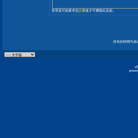
管理員可能要求您
註冊
後才可瀏覽此頁面。
所有的時間均為G
vB
power