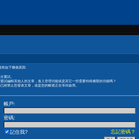
有如下幾個原因:
再次嘗試。
在嘗試編輯其他人的文章，進入管理功能或是其它一些需要特殊權限的功能嗎？
能已經禁止您發表文章，或是您的帳號正在等待啟用。
帳戶:
密碼:
忘記密碼？
記住我?