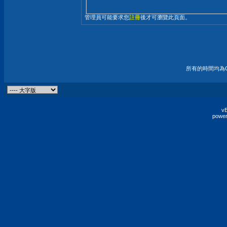
管理員可能要求您
註冊
後才可瀏覽此頁面。
所有的時間均為G
vB
power