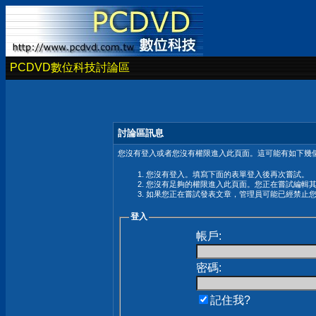
PCDVD數位科技討論區
討論區訊息
您沒有登入或者您沒有權限進入此頁面。這可能有如下幾個
您沒有登入。填寫下面的表單登入後再次嘗試。
您沒有足夠的權限進入此頁面。您正在嘗試編輯
如果您正在嘗試發表文章，管理員可能已經禁止
登入
帳戶:
密碼:
記住我?