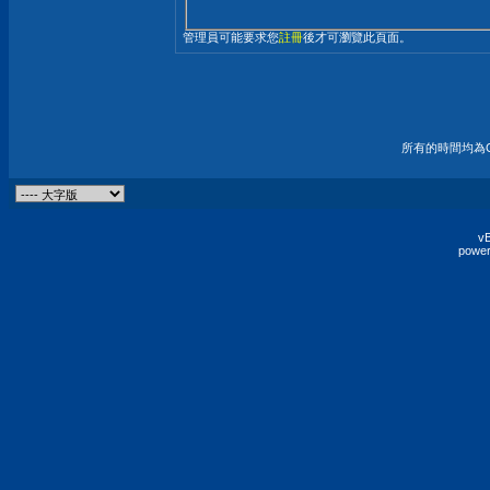
管理員可能要求您
註冊
後才可瀏覽此頁面。
所有的時間均為G
vB
power