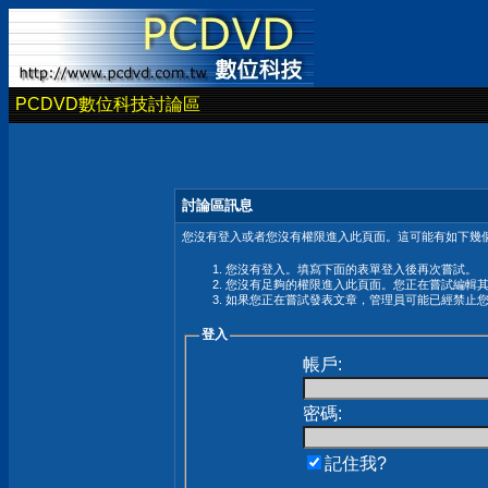
PCDVD數位科技討論區
討論區訊息
您沒有登入或者您沒有權限進入此頁面。這可能有如下幾個
您沒有登入。填寫下面的表單登入後再次嘗試。
您沒有足夠的權限進入此頁面。您正在嘗試編輯
如果您正在嘗試發表文章，管理員可能已經禁止
登入
帳戶:
密碼:
記住我?