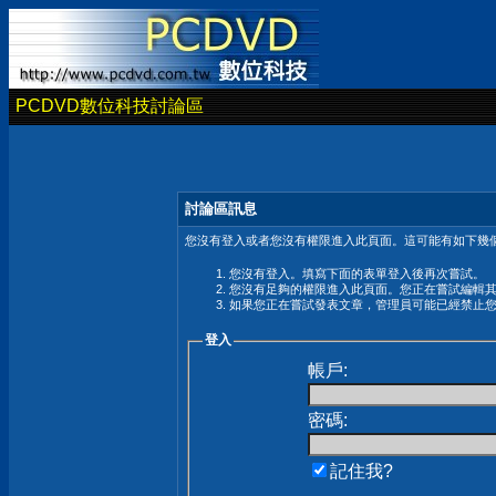
PCDVD數位科技討論區
討論區訊息
您沒有登入或者您沒有權限進入此頁面。這可能有如下幾個
您沒有登入。填寫下面的表單登入後再次嘗試。
您沒有足夠的權限進入此頁面。您正在嘗試編輯
如果您正在嘗試發表文章，管理員可能已經禁止
登入
帳戶:
密碼:
記住我?