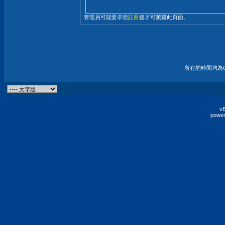
管理員可能要求您
註冊
後才可瀏覽此頁面。
所有的時間均為G
vB
power