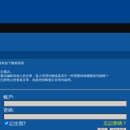
有如下幾個原因:
再次嘗試。
在嘗試編輯其他人的文章，進入管理功能或是其它一些需要特殊權限的功能嗎？
能已經禁止您發表文章，或是您的帳號正在等待啟用。
帳戶:
密碼:
忘記密碼？
記住我?