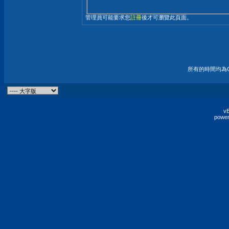
管理員可能要求您
註冊
後才可瀏覽此頁面。
所有的時間均為G
vB
power