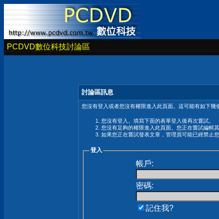
PCDVD數位科技討論區
討論區訊息
您沒有登入或者您沒有權限進入此頁面。這可能有如下幾個
您沒有登入。填寫下面的表單登入後再次嘗試。
您沒有足夠的權限進入此頁面。您正在嘗試編輯
如果您正在嘗試發表文章，管理員可能已經禁止
登入
帳戶:
密碼:
記住我?