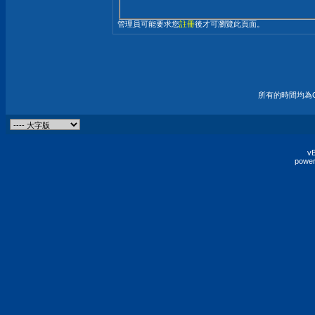
管理員可能要求您
註冊
後才可瀏覽此頁面。
所有的時間均為G
vB
power