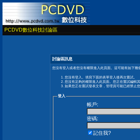
PCDVD數位科技討論區
討論區訊息
您沒有登入或者您沒有權限進入此頁面。這可能有如下幾個
您沒有登入。填寫下面的表單登入後再次嘗試。
您沒有足夠的權限進入此頁面。您正在嘗試編輯
如果您正在嘗試發表文章，管理員可能已經禁止
登入
帳戶:
密碼:
記住我?