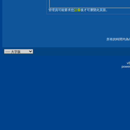
管理員可能要求您
註冊
後才可瀏覽此頁面。
所有的時間均為G
vB
power