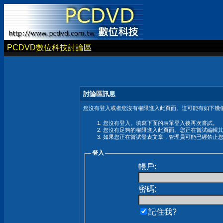
PCDVD數位科技討論區
討論區訊息
您沒有登入或者您沒有權限進入此頁面。這可能有如下幾個
您沒有登入。填寫下面的表單登入後再次嘗試。
您沒有足夠的權限進入此頁面。您正在嘗試編輯
如果您正在嘗試發表文章，管理員可能已經禁止
登入
帳戶:
密碼:
記住我?