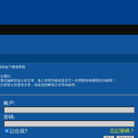
有如下幾個原因:
再次嘗試。
在嘗試編輯其他人的文章，進入管理功能或是其它一些需要特殊權限的功能嗎？
能已經禁止您發表文章，或是您的帳號正在等待啟用。
帳戶:
密碼:
忘記密碼？
記住我?