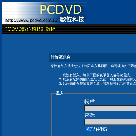
PCDVD數位科技討論區
討論區訊息
您沒有登入或者您沒有權限進入此頁面。這可能有如下幾個
您沒有登入。填寫下面的表單登入後再次嘗試。
您沒有足夠的權限進入此頁面。您正在嘗試編輯
如果您正在嘗試發表文章，管理員可能已經禁止
登入
帳戶:
密碼:
記住我?