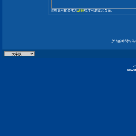
管理員可能要求您
註冊
後才可瀏覽此頁面。
所有的時間均為G
vB
power