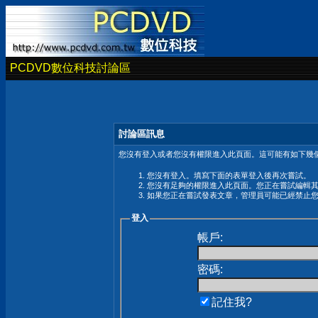
PCDVD數位科技討論區
討論區訊息
您沒有登入或者您沒有權限進入此頁面。這可能有如下幾個
您沒有登入。填寫下面的表單登入後再次嘗試。
您沒有足夠的權限進入此頁面。您正在嘗試編輯
如果您正在嘗試發表文章，管理員可能已經禁止
登入
帳戶:
密碼:
記住我?