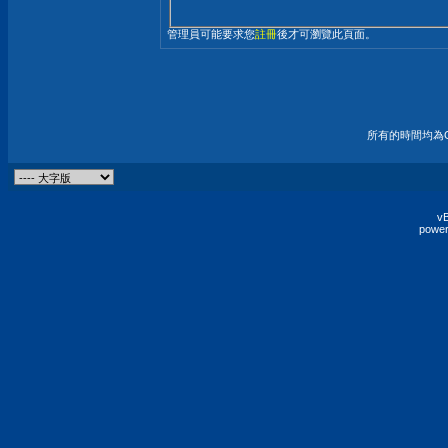
管理員可能要求您
註冊
後才可瀏覽此頁面。
所有的時間均為G
vB
power