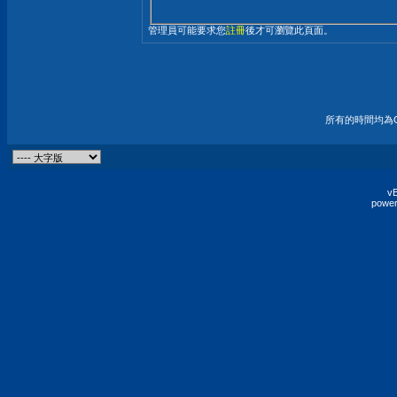
管理員可能要求您
註冊
後才可瀏覽此頁面。
所有的時間均為G
vB
power