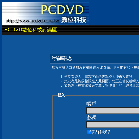
PCDVD數位科技討論區
討論區訊息
您沒有登入或者您沒有權限進入此頁面。這可能有如下幾個
您沒有登入。填寫下面的表單登入後再次嘗試。
您沒有足夠的權限進入此頁面。您正在嘗試編輯
如果您正在嘗試發表文章，管理員可能已經禁止
登入
帳戶:
密碼:
記住我?