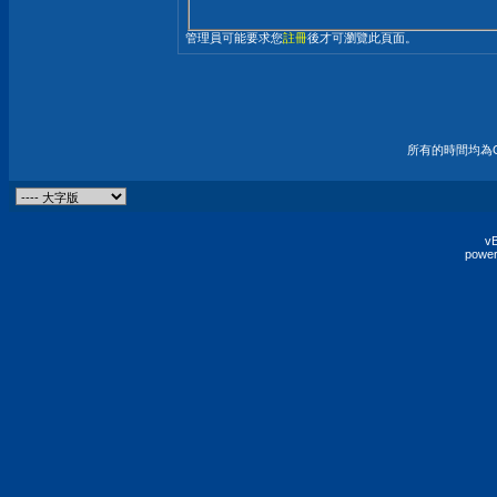
管理員可能要求您
註冊
後才可瀏覽此頁面。
所有的時間均為G
vB
power