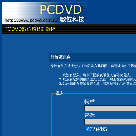
PCDVD數位科技討論區
討論區訊息
您沒有登入或者您沒有權限進入此頁面。這可能有如下幾個
您沒有登入。填寫下面的表單登入後再次嘗試。
您沒有足夠的權限進入此頁面。您正在嘗試編輯
如果您正在嘗試發表文章，管理員可能已經禁止
登入
帳戶:
密碼:
記住我?