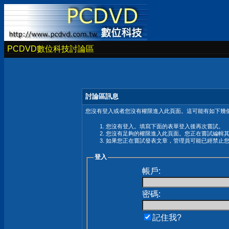
PCDVD數位科技討論區
討論區訊息
您沒有登入或者您沒有權限進入此頁面。這可能有如下幾個
您沒有登入。填寫下面的表單登入後再次嘗試。
您沒有足夠的權限進入此頁面。您正在嘗試編輯
如果您正在嘗試發表文章，管理員可能已經禁止
登入
帳戶:
密碼:
記住我?