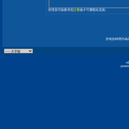
管理員可能要求您
註冊
後才可瀏覽此頁面。
所有的時間均為G
vB
power