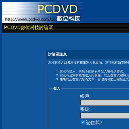
PCDVD數位科技討論區
討論區訊息
您沒有登入或者您沒有權限進入此頁面。這可能有如下幾個
您沒有登入。填寫下面的表單登入後再次嘗試。
您沒有足夠的權限進入此頁面。您正在嘗試編輯
如果您正在嘗試發表文章，管理員可能已經禁止
登入
帳戶:
密碼:
記住我?