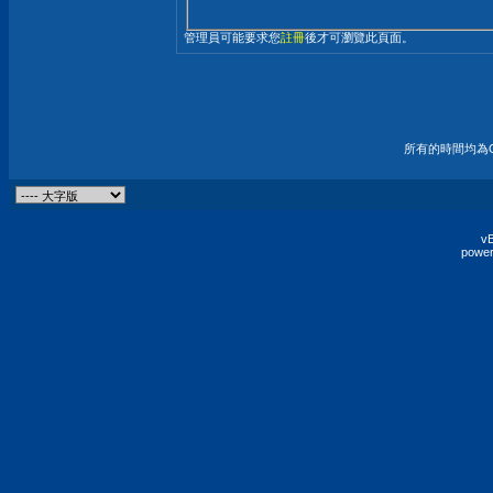
管理員可能要求您
註冊
後才可瀏覽此頁面。
所有的時間均為G
vB
power