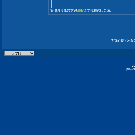
管理員可能要求您
註冊
後才可瀏覽此頁面。
所有的時間均為G
vB
power