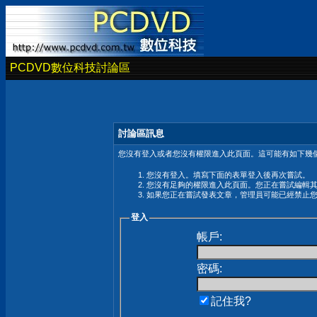
PCDVD數位科技討論區
討論區訊息
您沒有登入或者您沒有權限進入此頁面。這可能有如下幾個
您沒有登入。填寫下面的表單登入後再次嘗試。
您沒有足夠的權限進入此頁面。您正在嘗試編輯
如果您正在嘗試發表文章，管理員可能已經禁止
登入
帳戶:
密碼:
記住我?