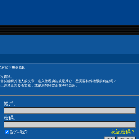
有如下幾個原因:
再次嘗試。
在嘗試編輯其他人的文章，進入管理功能或是其它一些需要特殊權限的功能嗎？
能已經禁止您發表文章，或是您的帳號正在等待啟用。
帳戶:
密碼:
忘記密碼？
記住我?