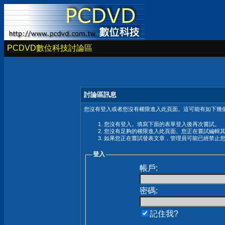
PCDVD數位科技討論區
討論區訊息
您沒有登入或者您沒有權限進入此頁面。這可能有如下幾個
您沒有登入。填寫下面的表單登入後再次嘗試。
您沒有足夠的權限進入此頁面。您正在嘗試編輯
如果您正在嘗試發表文章，管理員可能已經禁止
登入
帳戶:
密碼:
記住我?