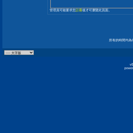
管理員可能要求您
註冊
後才可瀏覽此頁面。
所有的時間均為G
vB
power