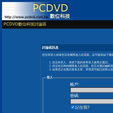
PCDVD數位科技討論區
討論區訊息
您沒有登入或者您沒有權限進入此頁面。這可能有如下幾個
您沒有登入。填寫下面的表單登入後再次嘗試。
您沒有足夠的權限進入此頁面。您正在嘗試編輯
如果您正在嘗試發表文章，管理員可能已經禁止
登入
帳戶:
密碼:
記住我?