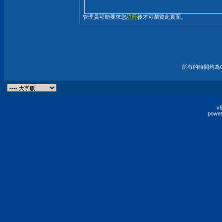
管理員可能要求您
註冊
後才可瀏覽此頁面。
所有的時間均為G
vB
power