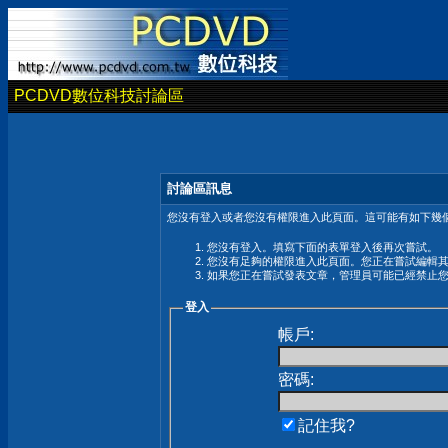
PCDVD數位科技討論區
討論區訊息
您沒有登入或者您沒有權限進入此頁面。這可能有如下幾個
您沒有登入。填寫下面的表單登入後再次嘗試。
您沒有足夠的權限進入此頁面。您正在嘗試編輯
如果您正在嘗試發表文章，管理員可能已經禁止
登入
帳戶:
密碼:
記住我?