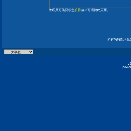
管理員可能要求您
註冊
後才可瀏覽此頁面。
所有的時間均為G
vB
power