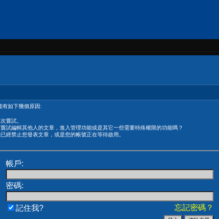
有如下幾個原因:
再次嘗試。
在嘗試編輯其他人的文章，進入管理功能或是其它一些需要特殊權限的功能嗎？
能已經禁止您發表文章，或是您的帳號正在等待啟用。
帳戶:
密碼:
忘記密碼？
記住我?