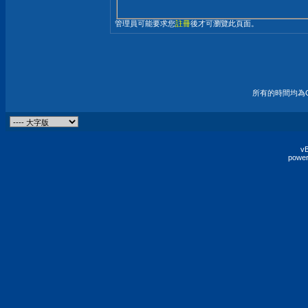
管理員可能要求您
註冊
後才可瀏覽此頁面。
所有的時間均為G
vB
power