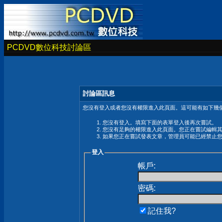
PCDVD數位科技討論區
討論區訊息
您沒有登入或者您沒有權限進入此頁面。這可能有如下幾個
您沒有登入。填寫下面的表單登入後再次嘗試。
您沒有足夠的權限進入此頁面。您正在嘗試編輯
如果您正在嘗試發表文章，管理員可能已經禁止
登入
帳戶:
密碼:
記住我?