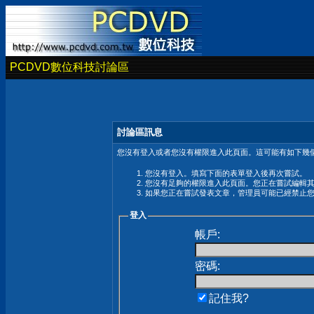
PCDVD數位科技討論區
討論區訊息
您沒有登入或者您沒有權限進入此頁面。這可能有如下幾個
您沒有登入。填寫下面的表單登入後再次嘗試。
您沒有足夠的權限進入此頁面。您正在嘗試編輯
如果您正在嘗試發表文章，管理員可能已經禁止
登入
帳戶:
密碼:
記住我?