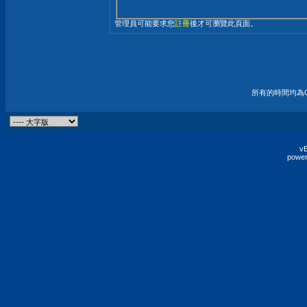
管理員可能要求您
註冊
後才可瀏覽此頁面。
所有的時間均為G
vB
power