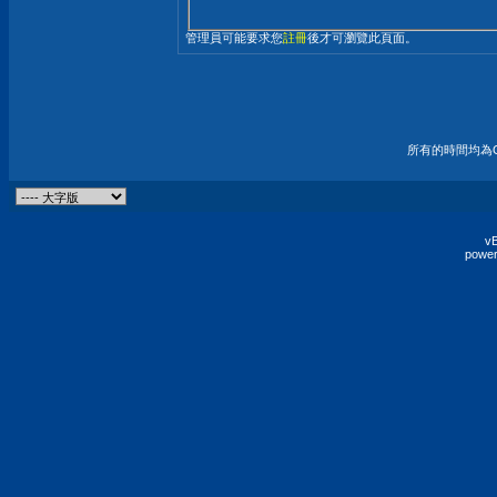
管理員可能要求您
註冊
後才可瀏覽此頁面。
所有的時間均為G
vB
power