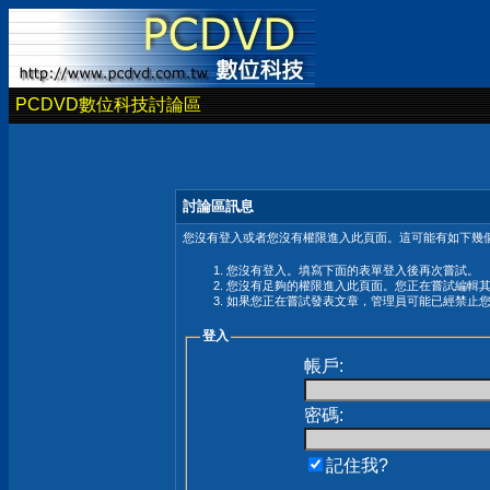
PCDVD數位科技討論區
討論區訊息
您沒有登入或者您沒有權限進入此頁面。這可能有如下幾個
您沒有登入。填寫下面的表單登入後再次嘗試。
您沒有足夠的權限進入此頁面。您正在嘗試編輯
如果您正在嘗試發表文章，管理員可能已經禁止
登入
帳戶:
密碼:
記住我?