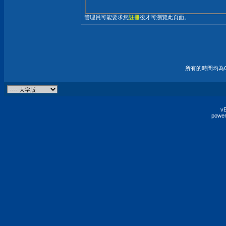
管理員可能要求您
註冊
後才可瀏覽此頁面。
所有的時間均為G
vB
power