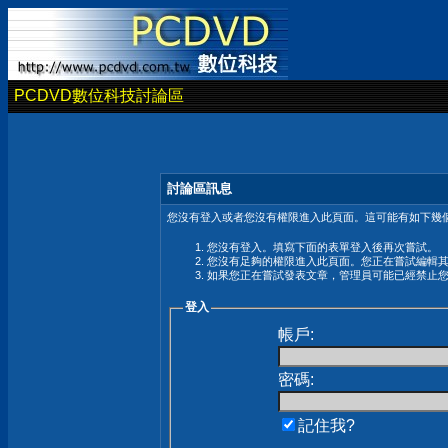
PCDVD數位科技討論區
討論區訊息
您沒有登入或者您沒有權限進入此頁面。這可能有如下幾個
您沒有登入。填寫下面的表單登入後再次嘗試。
您沒有足夠的權限進入此頁面。您正在嘗試編輯
如果您正在嘗試發表文章，管理員可能已經禁止
登入
帳戶:
密碼:
記住我?