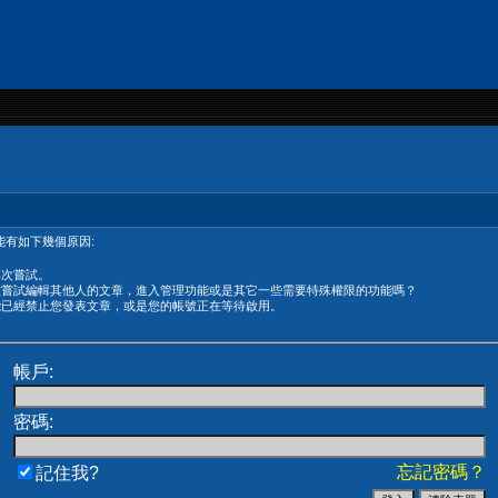
有如下幾個原因:
再次嘗試。
在嘗試編輯其他人的文章，進入管理功能或是其它一些需要特殊權限的功能嗎？
能已經禁止您發表文章，或是您的帳號正在等待啟用。
帳戶:
密碼:
忘記密碼？
記住我?