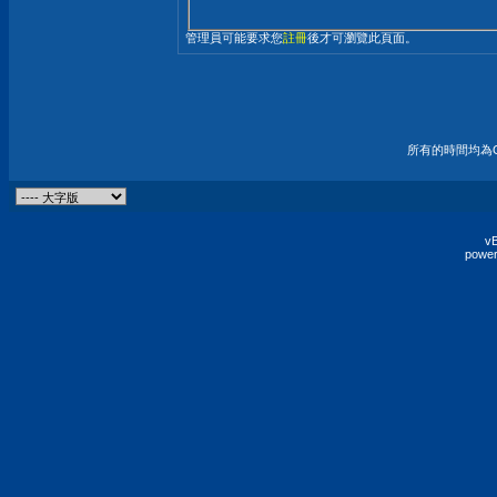
管理員可能要求您
註冊
後才可瀏覽此頁面。
所有的時間均為G
vB
power