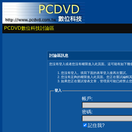
PCDVD數位科技討論區
討論區訊息
您沒有登入或者您沒有權限進入此頁面。這可能有如下幾個
您沒有登入。填寫下面的表單登入後再次嘗試。
您沒有足夠的權限進入此頁面。您正在嘗試編輯
如果您正在嘗試發表文章，管理員可能已經禁止
登入
帳戶:
密碼:
記住我?