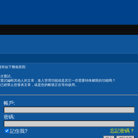
有如下幾個原因:
再次嘗試。
在嘗試編輯其他人的文章，進入管理功能或是其它一些需要特殊權限的功能嗎？
能已經禁止您發表文章，或是您的帳號正在等待啟用。
帳戶:
密碼:
忘記密碼？
記住我?