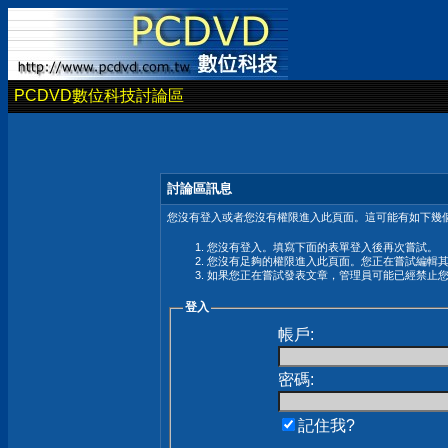
PCDVD數位科技討論區
討論區訊息
您沒有登入或者您沒有權限進入此頁面。這可能有如下幾個
您沒有登入。填寫下面的表單登入後再次嘗試。
您沒有足夠的權限進入此頁面。您正在嘗試編輯
如果您正在嘗試發表文章，管理員可能已經禁止
登入
帳戶:
密碼:
記住我?