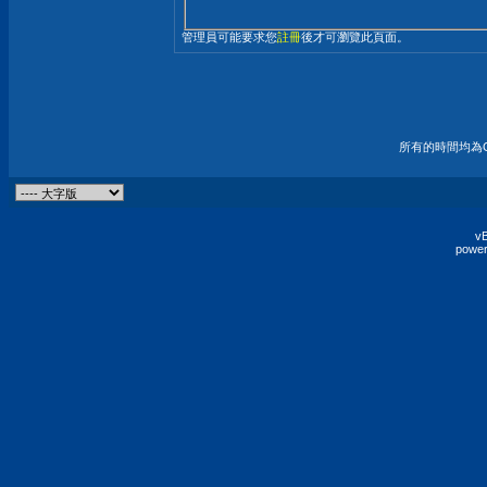
管理員可能要求您
註冊
後才可瀏覽此頁面。
所有的時間均為G
vB
power