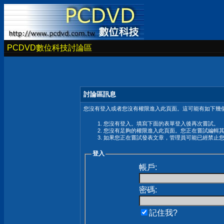
PCDVD數位科技討論區
討論區訊息
您沒有登入或者您沒有權限進入此頁面。這可能有如下幾個
您沒有登入。填寫下面的表單登入後再次嘗試。
您沒有足夠的權限進入此頁面。您正在嘗試編輯
如果您正在嘗試發表文章，管理員可能已經禁止
登入
帳戶:
密碼:
記住我?