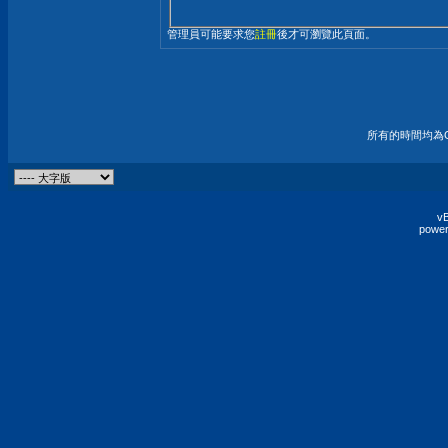
管理員可能要求您
註冊
後才可瀏覽此頁面。
所有的時間均為G
vB
power