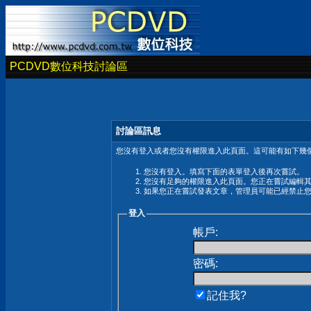
PCDVD數位科技討論區
討論區訊息
您沒有登入或者您沒有權限進入此頁面。這可能有如下幾個
您沒有登入。填寫下面的表單登入後再次嘗試。
您沒有足夠的權限進入此頁面。您正在嘗試編輯
如果您正在嘗試發表文章，管理員可能已經禁止
登入
帳戶:
密碼:
記住我?