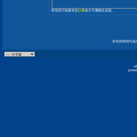
管理員可能要求您
註冊
後才可瀏覽此頁面。
所有的時間均為G
vB
power