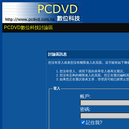
PCDVD數位科技討論區
討論區訊息
您沒有登入或者您沒有權限進入此頁面。這可能有如下幾個
您沒有登入。填寫下面的表單登入後再次嘗試。
您沒有足夠的權限進入此頁面。您正在嘗試編輯
如果您正在嘗試發表文章，管理員可能已經禁止
登入
帳戶:
密碼:
記住我?