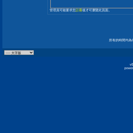
管理員可能要求您
註冊
後才可瀏覽此頁面。
所有的時間均為G
vB
power