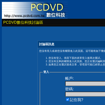
PCDVD數位科技討論區
討論區訊息
您沒有登入或者您沒有權限進入此頁面。這可能有如下幾個
您沒有登入。填寫下面的表單登入後再次嘗試。
您沒有足夠的權限進入此頁面。您正在嘗試編輯
如果您正在嘗試發表文章，管理員可能已經禁止
登入
帳戶:
密碼:
記住我?