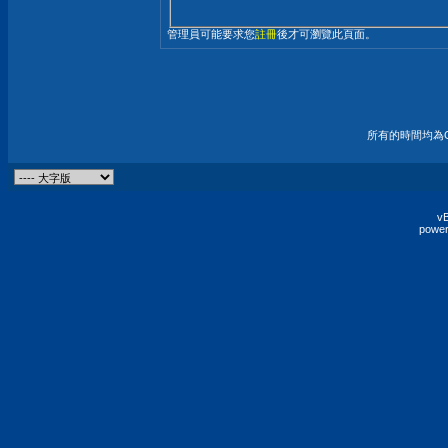
管理員可能要求您
註冊
後才可瀏覽此頁面。
所有的時間均為G
vB
power