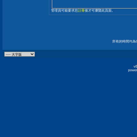
管理員可能要求您
註冊
後才可瀏覽此頁面。
所有的時間均為G
vB
power