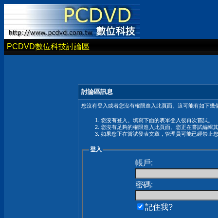
PCDVD數位科技討論區
討論區訊息
您沒有登入或者您沒有權限進入此頁面。這可能有如下幾個
您沒有登入。填寫下面的表單登入後再次嘗試。
您沒有足夠的權限進入此頁面。您正在嘗試編輯
如果您正在嘗試發表文章，管理員可能已經禁止
登入
帳戶:
密碼:
記住我?