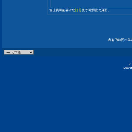
管理員可能要求您
註冊
後才可瀏覽此頁面。
所有的時間均為G
vB
power