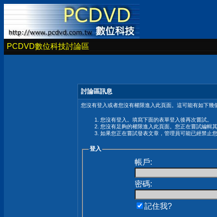
PCDVD數位科技討論區
討論區訊息
您沒有登入或者您沒有權限進入此頁面。這可能有如下幾個
您沒有登入。填寫下面的表單登入後再次嘗試。
您沒有足夠的權限進入此頁面。您正在嘗試編輯
如果您正在嘗試發表文章，管理員可能已經禁止
登入
帳戶:
密碼:
記住我?