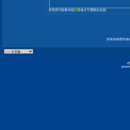
管理員可能要求您
註冊
後才可瀏覽此頁面。
所有的時間均為G
vB
power