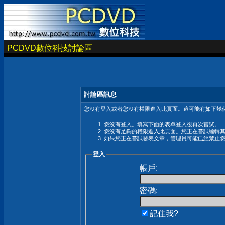
PCDVD數位科技討論區
討論區訊息
您沒有登入或者您沒有權限進入此頁面。這可能有如下幾個
您沒有登入。填寫下面的表單登入後再次嘗試。
您沒有足夠的權限進入此頁面。您正在嘗試編輯
如果您正在嘗試發表文章，管理員可能已經禁止
登入
帳戶:
密碼:
記住我?