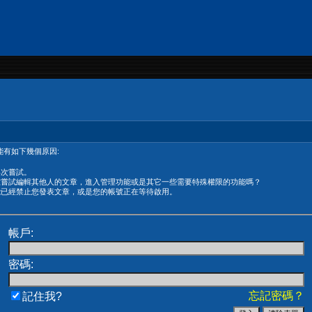
有如下幾個原因:
再次嘗試。
在嘗試編輯其他人的文章，進入管理功能或是其它一些需要特殊權限的功能嗎？
能已經禁止您發表文章，或是您的帳號正在等待啟用。
帳戶:
密碼:
忘記密碼？
記住我?