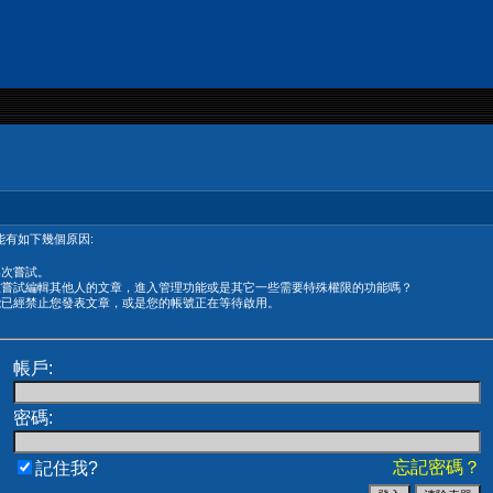
有如下幾個原因:
再次嘗試。
在嘗試編輯其他人的文章，進入管理功能或是其它一些需要特殊權限的功能嗎？
能已經禁止您發表文章，或是您的帳號正在等待啟用。
帳戶:
密碼:
忘記密碼？
記住我?