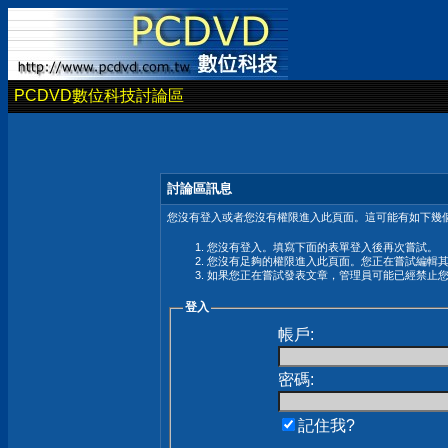
PCDVD數位科技討論區
討論區訊息
您沒有登入或者您沒有權限進入此頁面。這可能有如下幾個
您沒有登入。填寫下面的表單登入後再次嘗試。
您沒有足夠的權限進入此頁面。您正在嘗試編輯
如果您正在嘗試發表文章，管理員可能已經禁止
登入
帳戶:
密碼:
記住我?