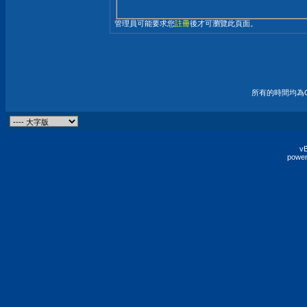
管理員可能要求您
註冊
後才可瀏覽此頁面。
所有的時間均為G
vB
power