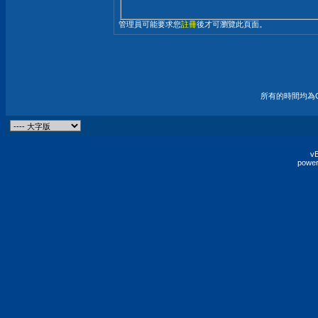
管理員可能要求您
註冊
後才可瀏覽此頁面。
所有的時間均為G
vB
power