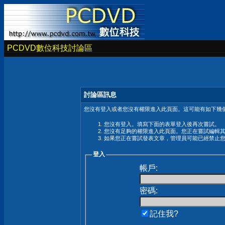
PCDVD數位科技討論區
討論區訊息
您沒有登入或者您沒有權限進入此頁面。這可能有如下幾個
您沒有登入。填寫下面的表單登入後再次嘗試。
您沒有足夠的權限進入此頁面。您正在嘗試編輯
如果您正在嘗試發表文章，管理員可能已經禁止
登入
帳戶:
密碼:
記住我?