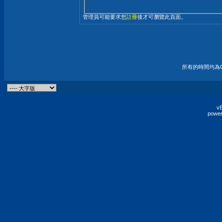
管理員可能要求您
註冊
後才可瀏覽此頁面。
所有的時間均為G
vB
power