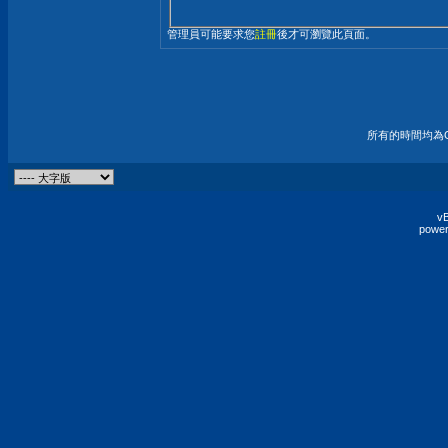
管理員可能要求您
註冊
後才可瀏覽此頁面。
所有的時間均為G
vB
power