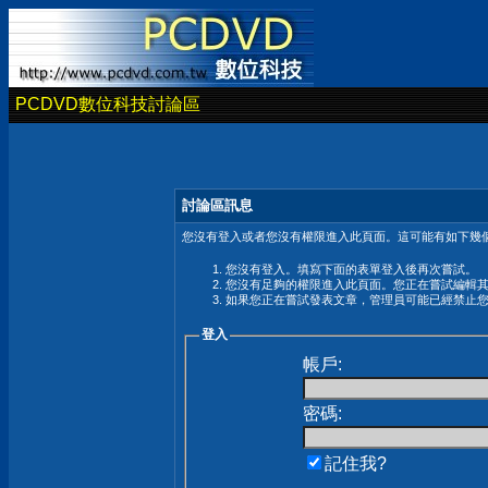
PCDVD數位科技討論區
討論區訊息
您沒有登入或者您沒有權限進入此頁面。這可能有如下幾個
您沒有登入。填寫下面的表單登入後再次嘗試。
您沒有足夠的權限進入此頁面。您正在嘗試編輯
如果您正在嘗試發表文章，管理員可能已經禁止
登入
帳戶:
密碼:
記住我?