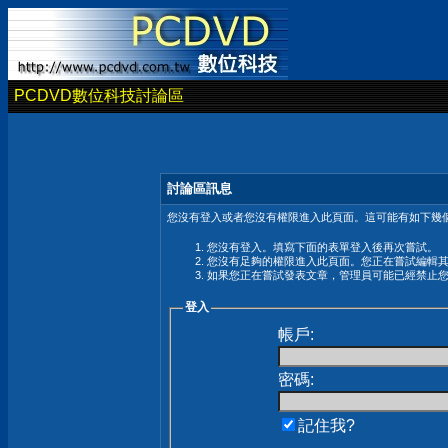
PCDVD數位科技討論區
討論區訊息
您沒有登入或者您沒有權限進入此頁面。這可能有如下幾個
您沒有登入。填寫下面的表單登入後再次嘗試。
您沒有足夠的權限進入此頁面。您正在嘗試編輯
如果您正在嘗試發表文章，管理員可能已經禁止
登入
帳戶:
密碼:
記住我?