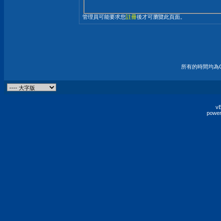
管理員可能要求您
註冊
後才可瀏覽此頁面。
所有的時間均為G
vB
power